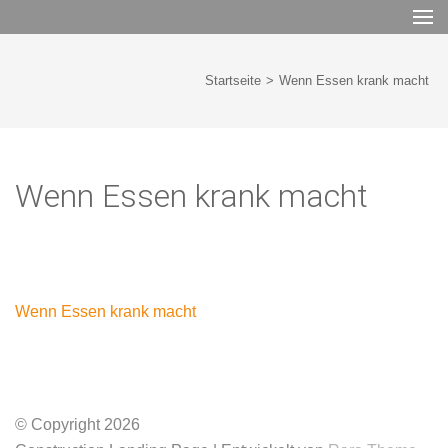
Zum
Inhalt
springen
(Enter
Startseite
>
Wenn Essen krank macht
drücken)
Wenn Essen krank macht
Beitragsnavigation
Wenn Essen krank macht
© Copyright 2026