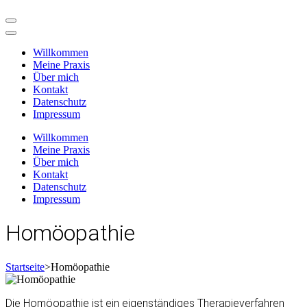
Zum
Inhalt
springen
Willkommen
(Enter
Meine Praxis
drücken)
Über mich
Kontakt
Datenschutz
Impressum
Willkommen
Meine Praxis
Über mich
Kontakt
Datenschutz
Impressum
Homöopathie
Startseite
>
Homöopathie
Die Homöopathie ist ein eigenständiges Therapieverfahren